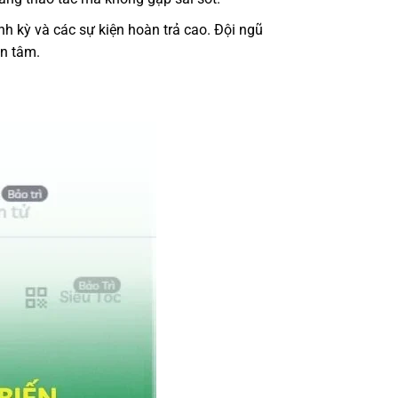
h kỳ và các sự kiện hoàn trả cao. Đội ngũ
ận tâm.