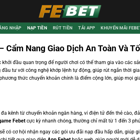
ĂNG NHẬP
NẠP TIỀN
RÚT TIỀN
TẢI APP
KHUYẾN MÃI FEBE
 – Cẩm Nang Giao Dịch An Toàn Và Tố
c khởi đầu quan trọng để người chơi có thể tham gia vào các sả
 đầu tư với công nghệ khớp lệnh tự động, giúp rút ngắn thời gia
 phương thức chuyển khoản chính là điểm cộng lớn, giúp mọi gia
n đa kênh từ chuyển khoản ngân hàng, ví điện tử đến thẻ cào,
game Febet
cực kỳ nhanh chóng, thường chỉ mất từ 1 đến 3 phút
sẽ có cơ hội nhận ngay các gói ưu đãi nạp đầu hấp dẫn, giúp g
hi tiết qua giao diện
App Febet
hoặc web, giúp người mới dễ d