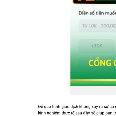
Để quá trình giao dịch không xảy ra sự cố
kinh nghiệm thực tế sau đây sẽ giúp bạn t