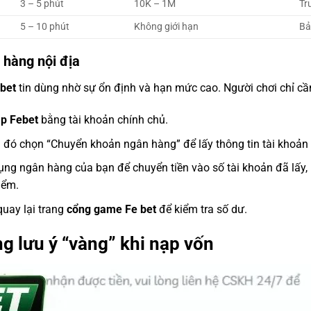
3 – 5 phút
10K – 1M
Tr
5 – 10 phút
Không giới hạn
Bả
 hàng nội địa
 bet
tin dùng nhờ sự ổn định và hạn mức cao. Người chơi chỉ cầ
p Febet
bằng tài khoản chính chủ.
 đó chọn “Chuyển khoản ngân hàng” để lấy thông tin tài khoản 
ng ngân hàng của bạn để chuyển tiền vào số tài khoản đã lấy,
iểm.
uay lại trang
cổng game Fe bet
để kiểm tra số dư.
 lưu ý “vàng” khi nạp vốn