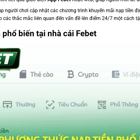
 người chơi cập nhật các chương trình khuyến mãi nạp tiền địn
p các thắc mắc liên quan đến vấn đề lên điểm 24/7 một cách t
phổ biến tại nhà cái Febet