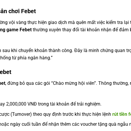
 sân chơi Febet
ng vội vàng thực hiện giao dịch mà quên mất việc kiểm tra lại t
ng game Febet
thường xuyên thay đổi tài khoản nhận để đảm bả
h sau khi chuyển khoản thành công. Đây là minh chứng quan tr
thống từ phía ngân hàng.”
Febet
bet
, đừng bỏ qua các gói “Chào mừng hội viên”. Thông thường,
y 2,000,000 VNĐ trong tài khoản để trải nghiệm.
ợc (Turnover) theo quy định trước khi thực hiện lệnh
rút tiền 
hoặc ngày cuối tuần để nhận thêm các voucher tặng quà ngẫu 