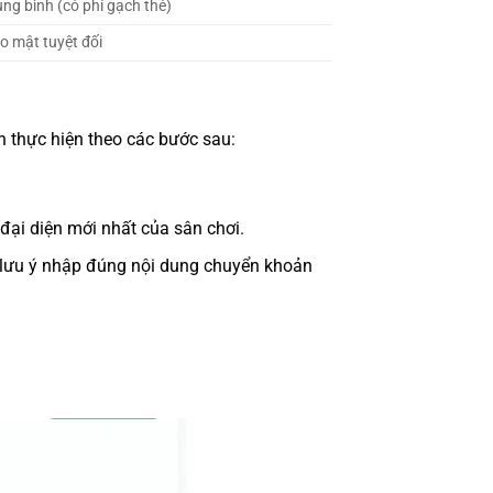
ung bình (có phí gạch thẻ)
o mật tuyệt đối
n thực hiện theo các bước sau:
đại diện mới nhất của sân chơi.
 lưu ý nhập đúng nội dung chuyển khoản