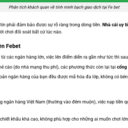
Phân tích khách quan về tính minh bạch giao dịch tại Fe bet
tín phải đảm bảo được sự rõ ràng trong dòng tiền.
Nhà cái uy t
ời chơi đối soát bất cứ lúc nào.
ền Febet
từ các ngân hàng lớn, việc lên điểm diễn ra gần như tức thì sau
hẻ cào (do nhà mạng thu phí), các phương thức còn lại tại
cổng
hoản ngân hàng của bạn đều được mã hóa đa lớp, không có bên t
ng ngân hàng Việt Nam (thường vào đêm muộn), việc nạp tiền qua
hiết khấu khá cao, không phù hợp cho những ai muốn chơi lớn