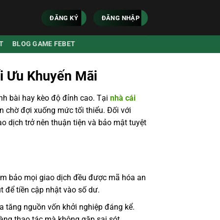
ĐĂNG KÝ
ĐĂNG NHẬP
T
BLOG GAME FEBET
i Ưu Khuyến Mãi
nh bài hay kèo độ đỉnh cao. Tại
nhà cái
n chờ đợi xuống mức tối thiểu. Đối với
o dịch trở nên thuận tiện và bảo mật tuyệt
 đảm bảo mọi giao dịch đều được mã hóa an
 để tiền cập nhật vào số dư.
ia tăng nguồn vốn khởi nghiệp đáng kể.
àng thao tác mà không gặp sai sót.