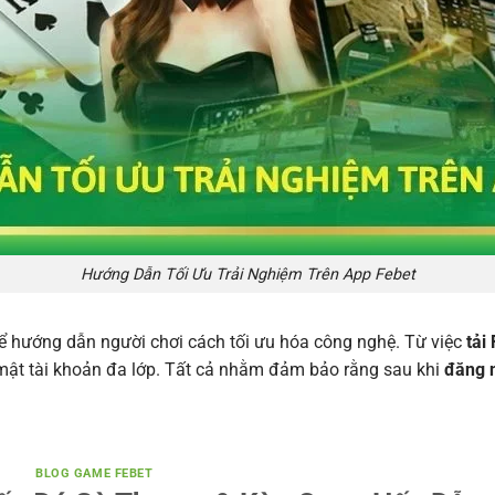
Hướng Dẫn Tối Ưu Trải Nghiệm Trên App Febet
ể hướng dẫn người chơi cách tối ưu hóa công nghệ. Từ việc
tải
 mật tài khoản đa lớp. Tất cả nhằm đảm bảo rằng sau khi
đăng 
BLOG GAME FEBET