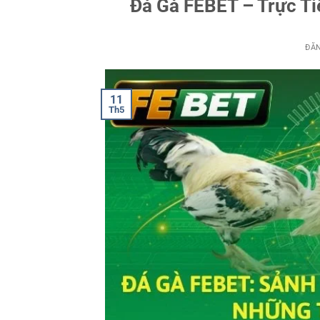
Đá Gà FEBET – Trực T
ĐĂ
11
Th5