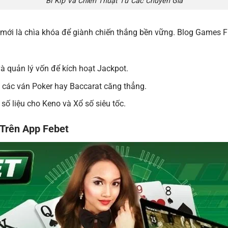
Bí Kíp Và Chiến Thuật Từ Các Chuyên Gia
 mới là chìa khóa để giành chiến thắng bền vững. Blog Games F
à quản lý vốn để kích hoạt Jackpot.
g các ván Poker hay Baccarat căng thẳng.
ố liệu cho Keno và Xổ số siêu tốc.
 Trên App Febet