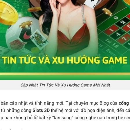
Cập Nhật Tin Tức Và Xu Hướng Game Mới Nhất
g bản cập nhật và tính năng mới. Tại chuyên mục Blog của
cổng
t, từ những dòng
Slots 3D
thế hệ mới với đồ họa điện ảnh, đến c
úp bạn không bỏ lỡ bất kỳ “làn sóng” công nghệ nào trong hệ si