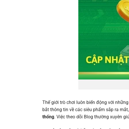
Thế giới trò chơi luôn biến động với nhữn
bắt thông tin về các siêu phẩm sắp ra mắ
thống
. Việc theo dõi Blog thường xuyên gi