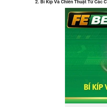
2. Bí Kíp Và Chiến Thuật Từ Các 