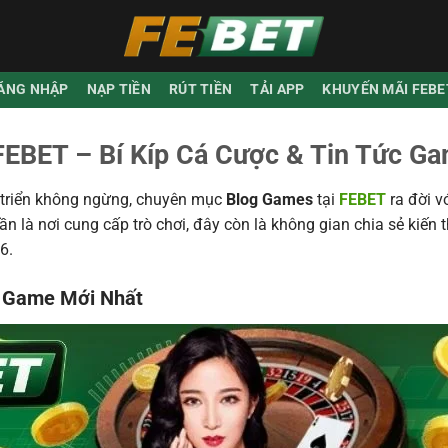
ĂNG NHẬP
NẠP TIỀN
RÚT TIỀN
TẢI APP
KHUYẾN MÃI FEBE
EBET – Bí Kíp Cá Cược & Tin Tức G
át triển không ngừng, chuyên mục
Blog Games
tại
FEBET
ra đời 
n là nơi cung cấp trò chơi, đây còn là không gian chia sẻ kiế
6.
g Game Mới Nhất