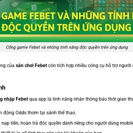
Cổng game Febet và những tính năng độc quyền trên ứng dụng
dụng của
sân chơi Febet
còn tích hợp nhiều công cụ hỗ trợ người 
nh
g nhập Febet
qua app là tính năng nhận thông báo thời gian th
ến động Odds thơm tại sảnh thể thao.
nạp tiền, hoàn trả độc quyền dành riêng cho người dùng mobil