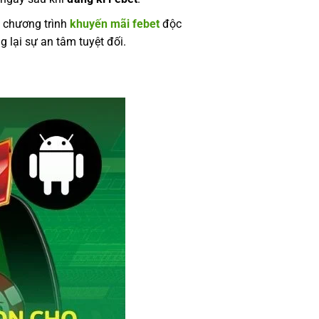
y chương trình
khuyến mãi febet
độc
 lại sự an tâm tuyệt đối.