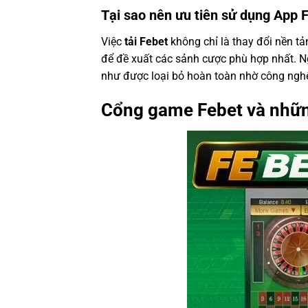
Tại sao nên ưu tiên sử dụng App 
Việc
tải Febet
không chỉ là thay đổi nền tả
để đề xuất các sảnh cược phù hợp nhất. Ng
như được loại bỏ hoàn toàn nhờ công nghệ 
Cổng game Febet và nhữn