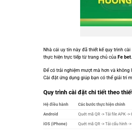
Nhà cái uy tín này đã thiết kế quy trình 
thực hiện trực tiếp từ trang chủ của
Fe bet
.
Để có trải nghiệm mượt mà hơn và không lo 
Cài đặt ứng dụng giúp bạn có thể giải trí m
Quy trình cài đặt chi tiết theo thiế
Hệ điều hành
Các bước thực hiện chính
Android
Quét mã QR -> Tải file APK -> 
iOS (iPhone)
Quét mã QR -> Tải cấu hình -