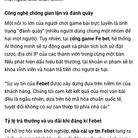
Công nghệ chống gian lận và đánh quây
Một nỗi lo lớn của người chơi game bài trực tuyến là tình
trạng “đánh quây” (nhiều người dùng chung một nhóm để
hại một người). Tuy nhiên, tại
cổng game Fe bet
, hệ thống
AI thông minh sẽ tự động quét và phân tích lịch sử đặt
cược, địa chỉ IP của các thành viên trong cùng một bàn.
Nếu phát hiện dấu hiệu bất thường, tài khoản vi phạm sẽ bị
khóa vĩnh viễn và hoàn trả tiền cho người bị hại.
“Sự uy tín của
Febet
được xây dựng dựa trên niềm tin của
khách hàng. Chúng tôi cam kết kết quả của mọi ván bài
đều là ngẫu nhiên, dựa trên bộ mã hóa chuẩn quốc tế,
tuyệt đối không có sự can thiệp từ phía nhà cái.”
Tỷ lệ trả thưởng và ưu đãi khi đăng kí Febet
Để hỗ trợ hội viên khởi nghiệp,
nhà cái uy tín Febet
tung ra