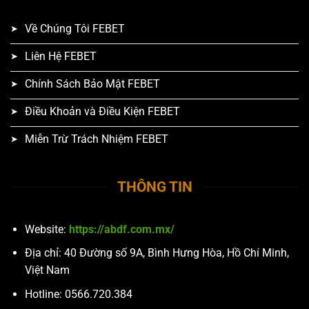
Về Chúng Tôi FEBET
Liên Hệ FEBET
Chính Sách Bảo Mật FEBET
Điều Khoản và Điều Kiện FEBET
Miễn Trừ Trách Nhiệm FEBET
THÔNG TIN
Website:
https://abdf.com.mx/
Địa chỉ: 40 Đường số 9A, Bình Hưng Hòa, Hồ Chí Minh,
Việt Nam
Hotline: 0566.720.384