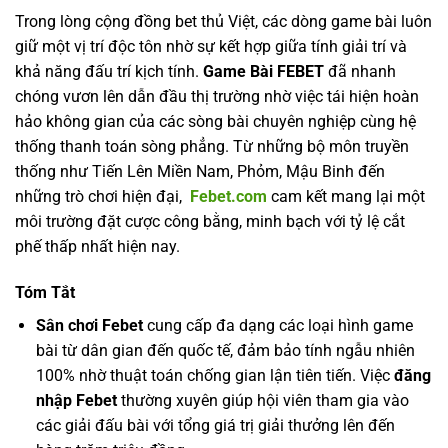
Trong lòng cộng đồng bet thủ Việt, các dòng game bài luôn
giữ một vị trí độc tôn nhờ sự kết hợp giữa tính giải trí và
khả năng đấu trí kịch tính.
Game Bài FEBET
đã nhanh
chóng vươn lên dẫn đầu thị trường nhờ việc tái hiện hoàn
hảo không gian của các sòng bài chuyên nghiệp cùng hệ
thống thanh toán sòng phẳng. Từ những bộ môn truyền
thống như Tiến Lên Miền Nam, Phỏm, Mậu Binh đến
những trò chơi hiện đại,
Febet.com
cam kết mang lại một
môi trường đặt cược công bằng, minh bạch với tỷ lệ cắt
phế thấp nhất hiện nay.
Tóm Tắt
Sân chơi Febet
cung cấp đa dạng các loại hình game
bài từ dân gian đến quốc tế, đảm bảo tính ngẫu nhiên
100% nhờ thuật toán chống gian lận tiên tiến. Việc
đăng
nhập Febet
thường xuyên giúp hội viên tham gia vào
các giải đấu bài với tổng giá trị giải thưởng lên đến