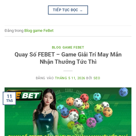
TIẾP TỤC ĐỌC
→
Đăng trong
Blog game FeBet
BLOG GAME FEBET
Quay Số FEBET – Game Giải Trí May Mắn
Nhận Thưởng Tức Thì
ĐĂNG VÀO
THÁNG 5 11, 2026
BỞI
SEO
11
Th5