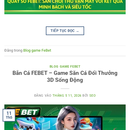
TIẾP TỤC ĐỌC
→
Đăng trong
Blog game FeBet
BLOG GAME FEBET
Bắn Cá FEBET – Game Săn Cá Đổi Thưởng
3D Sống Động
ĐĂNG VÀO
THÁNG 5 11, 2026
BỞI
SEO
11
Th5