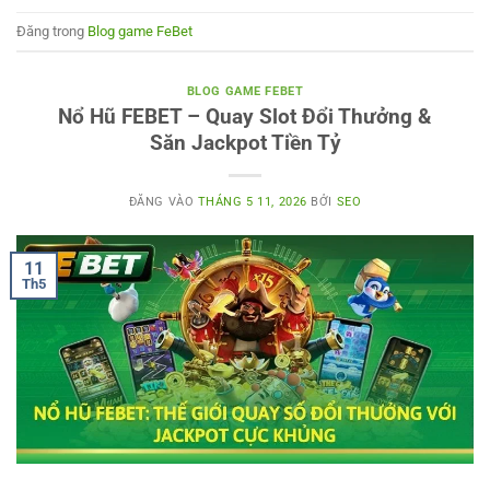
Đăng trong
Blog game FeBet
BLOG GAME FEBET
Nổ Hũ FEBET – Quay Slot Đổi Thưởng &
Săn Jackpot Tiền Tỷ
ĐĂNG VÀO
THÁNG 5 11, 2026
BỞI
SEO
11
Th5