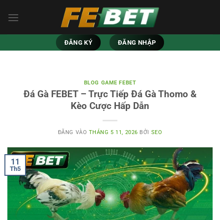
Bỏ
qua
nội
dung
ĐĂNG KÝ
ĐĂNG NHẬP
BLOG GAME FEBET
Đá Gà FEBET – Trực Tiếp Đá Gà Thomo &
Kèo Cược Hấp Dẫn
ĐĂNG VÀO
THÁNG 5 11, 2026
BỞI
SEO
11
Th5