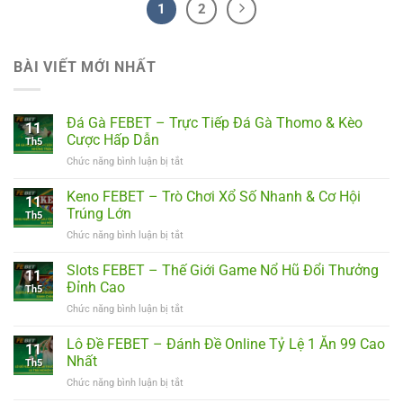
1
2
BÀI VIẾT MỚI NHẤT
Đá Gà FEBET – Trực Tiếp Đá Gà Thomo & Kèo
11
Cược Hấp Dẫn
Th5
Chức năng bình luận bị tắt
ở
Đá
Gà
Keno FEBET – Trò Chơi Xổ Số Nhanh & Cơ Hội
11
FEBET
Trúng Lớn
Th5
–
Chức năng bình luận bị tắt
ở
Trực
Keno
Tiếp
FEBET
Slots FEBET – Thế Giới Game Nổ Hũ Đổi Thưởng
Đá
11
–
Gà
Đỉnh Cao
Th5
Trò
Thomo
Chức năng bình luận bị tắt
ở
Chơi
&
Slots
Xổ
Kèo
FEBET
Lô Đề FEBET – Đánh Đề Online Tỷ Lệ 1 Ăn 99 Cao
Số
Cược
11
–
Nhanh
Nhất
Hấp
Th5
Thế
&
Dẫn
Chức năng bình luận bị tắt
ở
Giới
Cơ
Lô
Game