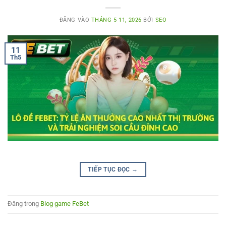
ĐĂNG VÀO
THÁNG 5 11, 2026
BỞI
SEO
11
Th5
TIẾP TỤC ĐỌC
→
Đăng trong
Blog game FeBet