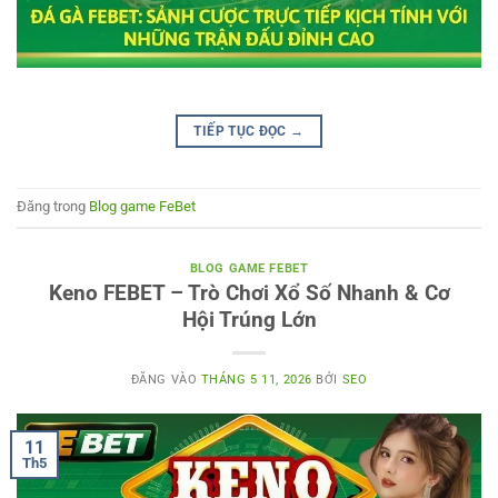
TIẾP TỤC ĐỌC
→
Đăng trong
Blog game FeBet
BLOG GAME FEBET
Keno FEBET – Trò Chơi Xổ Số Nhanh & Cơ
Hội Trúng Lớn
ĐĂNG VÀO
THÁNG 5 11, 2026
BỞI
SEO
11
Th5