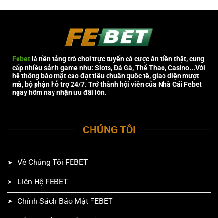
Sân
1
Chơi
Ăn
Đánh
99
Bài
Cao
Đổi
Nhất
Thưởng
Uy
Febet
là nền tảng trò chơi trực tuyến cá cược ăn tiền thật, cung
Tín
cấp nhiều sảnh game như: Slots, Đá Gà, Thể Thao, Casino...Với
hệ thống bảo mật cao đạt tiêu chuẩn quốc tế, giao diện mượt
mà, bộ phận hỗ trợ 24/7. Trở thành hội viên của
Nhà Cái Febet
ngay hôm nay nhận ưu đãi lớn.
CHÚNG TÔI
Về Chúng Tôi FEBET
Liên Hệ FEBET
Chính Sách Bảo Mật FEBET