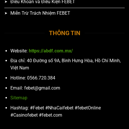
Điều Khoản và Điều Kiện FEBET
Miễn Trừ Trách Nhiệm FEBET
THÔNG TIN
Website:
https://abdf.com.mx/
Địa chỉ: 40 Đường số 9A, Bình Hưng Hòa, Hồ Chí Minh,
Việt Nam
Hotline: 0566.720.384
Email:
febet@gmail.com
Sitemap
Hashtag:
#Febet #NhaCaifebet #febetOnline
#Casinofebet #febet.com