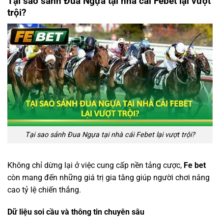
Tại sao sảnh Đua Ngựa tại nhà cái Febet lại vượt
trội?
Tại sao sảnh Đua Ngựa tại nhà cái Febet lại vượt trội?
Không chỉ dừng lại ở việc cung cấp nền tảng cược,
Fe bet
còn mang đến những giá trị gia tăng giúp người chơi nâng
cao tỷ lệ chiến thắng.
Dữ liệu soi cầu và thông tin chuyên sâu