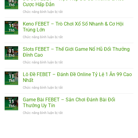
11
Cược Hấp Dẫn
Th5
Chức năng bình luận bị tắt
ở
Đá
Gà
Keno FEBET – Trò Chơi Xổ Số Nhanh & Cơ Hội
11
FEBET
Trúng Lớn
Th5
–
Chức năng bình luận bị tắt
ở
Trực
Keno
Tiếp
FEBET
Slots FEBET – Thế Giới Game Nổ Hũ Đổi Thưởng
Đá
11
–
Gà
Đỉnh Cao
Th5
Trò
Thomo
Chức năng bình luận bị tắt
ở
Chơi
&
Slots
Xổ
Kèo
FEBET
Lô Đề FEBET – Đánh Đề Online Tỷ Lệ 1 Ăn 99 Cao
Số
Cược
11
–
Nhanh
Nhất
Hấp
Th5
Thế
&
Dẫn
Chức năng bình luận bị tắt
ở
Giới
Cơ
Lô
Game
Hội
Đề
Game Bài FEBET – Sân Chơi Đánh Bài Đổi
Nổ
Trúng
11
FEBET
Hũ
Thưởng Uy Tín
Lớn
Th5
–
Đổi
Chức năng bình luận bị tắt
ở
Đánh
Thưởng
Game
Đề
Đỉnh
Bài
Online
Cao
FEBET
Tỷ
–
Lệ