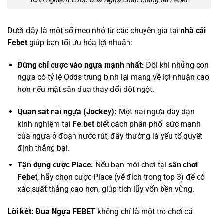
Kinh nghiệm cược Đua Ngựa chắc thắng tại Febet
Dưới đây là một số mẹo nhỏ từ các chuyên gia tại
nhà cái
Febet
giúp bạn tối ưu hóa lợi nhuận:
Đừng chỉ cược vào ngựa mạnh nhất:
Đôi khi những con
ngựa có tỷ lệ Odds trung bình lại mang về lợi nhuận cao
hơn nếu mặt sân đua thay đổi đột ngột.
Quan sát nài ngựa (Jockey):
Một nài ngựa dày dạn
kinh nghiệm tại
Fe bet
biết cách phân phối sức mạnh
của ngựa ở đoạn nước rút, đây thường là yếu tố quyết
định thắng bại.
Tận dụng cược Place:
Nếu bạn mới chơi tại
sân chơi
Febet
, hãy chọn cược Place (về đích trong top 3) để có
xác suất thắng cao hơn, giúp tích lũy vốn bền vững.
Lời kết:
Đua Ngựa FEBET
không chỉ là một trò chơi cá