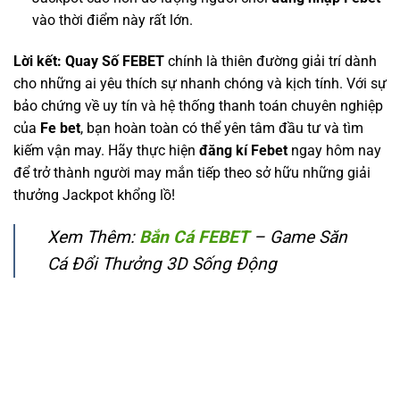
vào thời điểm này rất lớn.
Lời kết:
Quay Số FEBET
chính là thiên đường giải trí dành
cho những ai yêu thích sự nhanh chóng và kịch tính. Với sự
bảo chứng về uy tín và hệ thống thanh toán chuyên nghiệp
của
Fe bet
, bạn hoàn toàn có thể yên tâm đầu tư và tìm
kiếm vận may. Hãy thực hiện
đăng kí Febet
ngay hôm nay
để trở thành người may mắn tiếp theo sở hữu những giải
thưởng Jackpot khổng lồ!
Xem Thêm:
Bắn Cá FEBET
– Game Săn
Cá Đổi Thưởng 3D Sống Động