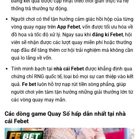
bảng kết quả được cập nhật theo thời gian thực và hệ
thống trả thưởng tự động.
Người chơi có thể tận hưởng cảm giác hồi hộp của từng
vòng quay ngay trên
App Febet
, vốn được tối ưu hóa về
đồ họa và tốc độ xử lý. Ngay sau khi
đăng kí Febet
, hội
viên sẽ nhận được các lượt quay miễn phí hoặc thưởng
nạp đầu để tăng thêm cơ hội trải nghiệm mà không cần
quá lo lắng về vốn.
Tính minh bạch tại
nhà cái Febet
được khẳng định qua
chứng chỉ RNG quốc tế, loại bỏ mọi sự can thiệp vào kết
quả.
Fe bet
luôn hỗ trợ nạp rút tiền sòng phẳng, giúp
người chơi yên tâm tận hưởng những giải thưởng lớn từ
các vòng quay may mắn.
Các dòng game Quay Số hấp dẫn nhất tại nhà
cái Febet