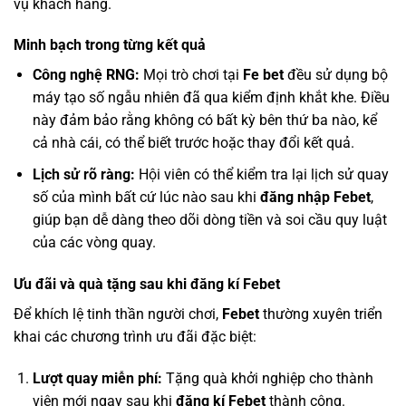
vụ khách hàng.
Minh bạch trong từng kết quả
Công nghệ RNG:
Mọi trò chơi tại
Fe bet
đều sử dụng bộ
máy tạo số ngẫu nhiên đã qua kiểm định khắt khe. Điều
này đảm bảo rằng không có bất kỳ bên thứ ba nào, kể
cả nhà cái, có thể biết trước hoặc thay đổi kết quả.
Lịch sử rõ ràng:
Hội viên có thể kiểm tra lại lịch sử quay
số của mình bất cứ lúc nào sau khi
đăng nhập Febet
,
giúp bạn dễ dàng theo dõi dòng tiền và soi cầu quy luật
của các vòng quay.
Ưu đãi và quà tặng sau khi đăng kí Febet
Để khích lệ tinh thần người chơi,
Febet
thường xuyên triển
khai các chương trình ưu đãi đặc biệt:
Lượt quay miễn phí:
Tặng quà khởi nghiệp cho thành
viên mới ngay sau khi
đăng kí Febet
thành công.